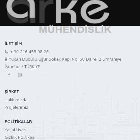
İLETIŞIM
+ 90 216 455 98 26
Yukarı Dudullu Uğur Sokak Kapı No: 50 Daire: 2 Ümraniye
İstanbul / TÜRKİYE
ŞIRKET
Hakkımızda
Projelerimiz
POLITIKALAR
Yasal Uyarı
Gizlilik Politikası