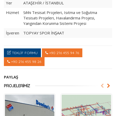
Yer
ATAŞEHİR / İSTANBUL
Hizmet
Sıhhi Tesisat Projeleri, Isıtma ve Soğutma
Tesisatı Projeleri, Havalandırma Projesi,
Yangından Korunma Sistemi Projesi
İşveren
TOPYAY SPOR İNŞAAT
TEKLİF FORMU
+90 216 455 94 76
+90 216 455 98 26
PAYLAŞ
PROJELERIMIZ